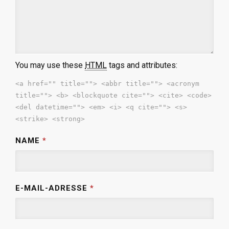
You may use these
HTML
tags and attributes:
<a href="" title=""> <abbr title=""> <acronym
title=""> <b> <blockquote cite=""> <cite> <code>
<del datetime=""> <em> <i> <q cite=""> <s>
<strike> <strong>
NAME
*
E-MAIL-ADRESSE
*